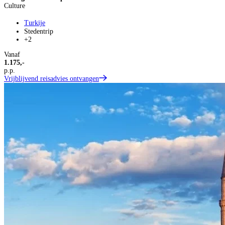
Culture
Turkije
Stedentrip
+2
Vanaf
1.175,-
p.p.
Vrijblijvend reisadvies ontvangen