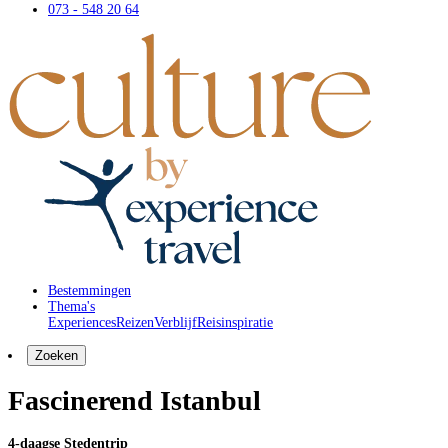
073 - 548 20 64
Bestemmingen
Thema's
Experiences
Reizen
Verblijf
Reisinspiratie
Zoeken
Fascinerend Istanbul
4-daagse Stedentrip