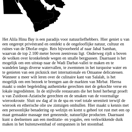
Het Alila Hinu Bay is een paradijs voor natuurliefhebbers. Hier geniet u van
een ongerept privéstrand en ontdekt u de ongelooflijke natuur, cultuur en
ruïnes van de Dhofar-regio. Reis bijvoorbeeld af naar Jabal Samhan,
waarvan de top 2.100 meter boven zeeniveau ligt. Onderweg rijdt u boven
de wolken over kronkelende wegen en smalle bergpassen. Daarnaast is het
mogelijk om een uitstap naar de Wadi Darbat-vallei te maken en te
wandelen langs diverse watervallen, te zwemmen in het turquoise water en
te genieten van een picknick met internationale en Omaanse delicatessen.
Wanneer u meer wilt leren over de culinaire kant van Salalah, is het
mogelijk om een bezoek te brengen aan de markten van Mirbat. Hierna
maakt u onder begeleiding authentieke gerechten met de gekochte verse en
lokale ingrediënten. In de stijlvolle restaurants die het hotel herbergt proeft
u van Zuidoost-Aziatische gerechten en de smaken van de voormalige
wierookroute. Sluit uw dag af in de spa en voel totale sereniteit terwijl de
wierook en etherische olie uw zintuigen omhullen. Hier maakt u kennis met
een persoonlijke benadering op welzijn en komt u geheel tot rust met een op
maat gemaakte massage met genezende, natuurlijke producten. Daarnaast
kunt u deelnemen aan een meditatie- en yogales, een verkwikkende duik
maken in het buitenzwembad of ontspannen in het stoombad.