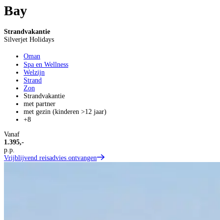
Bay
Strandvakantie
Silverjet Holidays
Oman
Spa en Wellness
Welzijn
Strand
Zon
Strandvakantie
met partner
met gezin (kinderen >12 jaar)
+8
Vanaf
1.395,-
p.p.
Vrijblijvend reisadvies ontvangen