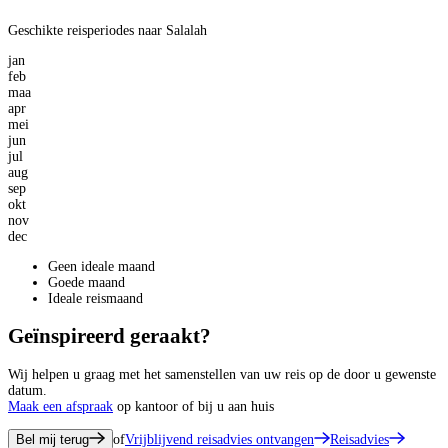
Geschikte reisperiodes naar Salalah
jan
feb
maa
apr
mei
jun
jul
aug
sep
okt
nov
dec
Geen ideale maand
Goede maand
Ideale reismaand
Geïnspireerd geraakt?
Wij helpen u graag met het samenstellen van uw reis op de door u gewenste
datum.
Maak een afspraak
op kantoor of bij u aan huis
Bel mij terug
of
Vrijblijvend reisadvies ontvangen
Reisadvies