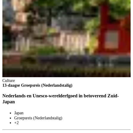
2
1
V
3
p
V
B
Culture
13-daagse Groepsreis (Nederlandstalig)
Nederlands en Unesco-werelderfgoed in betoverend Zuid-
Japan
Japan
Groepsreis (Nederlandstalig)
+2