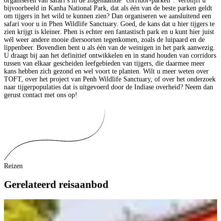
organiseren van safari’s in de zogenaamde “corridor-parken”. Verblijft u
bijvoorbeeld in Kanha National Park, dat als één van de beste parken geldt
om tijgers in het wild te kunnen zien? Dan organiseren we aansluitend een
safari voor u in Phen Wildlife Sanctuary. Goed, de kans dat u hier tijgers te
zien krijgt is kleiner. Phen is echter een fantastisch park en u kunt hier juist
wél weer andere mooie diersoorten tegenkomen, zoals de luipaard en de
lippenbeer. Bovendien bent u als één van de weinigen in het park aanwezig.
U draagt bij aan het definitief ontwikkelen en in stand houden van corridors
tussen van elkaar gescheiden leefgebieden van tijgers, die daarmee meer
kans hebben zich gezond en wel voort te planten. Wilt u meer weten over
TOFT, over het project van Penh Wildlife Sanctuary, of over het onderzoek
naar tijgerpopulaties dat is uitgevoerd door de Indiase overheid? Neem dan
gerust contact met ons op!
Reizen
Gerelateerd reisaanbod