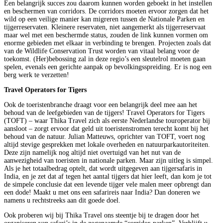
Een belangrijk succes zou daarom kunnen worden geboekt in het instellen
en beschermen van corridors. De corridors moeten ervoor zorgen dat het
wild op een veilige manier kan migreren tussen de Nationale Parken en
tijgerreservaten. Kleinere reservaten, niet aangemerkt als tijgerreservaat
maar wel met een beschermde status, zouden de link kunnen vormen om
enorme gebieden met elkaar in verbinding te brengen. Projecten zoals dat
van de Wildlife Conservation Trust worden van vitaal belang voor de
toekomst. (Her)bebossing zal in deze regio’s een sleutelrol moeten gaan
spelen, evenals een gerichte aanpak op bevolkingsspreiding. Er is nog een
berg werk te verzetten!
Travel Operators for Tigers
Ook de toeristenbranche draagt voor een belangrijk deel mee aan het
behoud van de leefgebieden van de tijgers! Travel Operators for Tigers
(TOFT) – waar Thika Travel zich als eerste Nederlandse touroperator bij
aansloot – zorgt ervoor dat geld uit toeristenstromen terecht komt bij het
behoud van de natuur. Julian Matteuws, oprichter van TOFT, voert nog
altijd stevige gesprekken met lokale overheden en natuurparkautoriteiten.
Deze zijn namelijk nog altijd niet overtuigd van het nut van de
aanwezigheid van toeristen in nationale parken. Maar zijn uitleg is simpel.
Als je het totaalbedrag optelt, dat wordt uitgegeven aan tijgersafaris in
India, en je zet dat af tegen het aantal tijgers dat hier leeft, dan kom je tot
de simpele conclusie dat een levende tijger vele malen meer opbrengt dan
een dode! Maakt u met ons een safarireis naar India? Dan doneren we
namens u rechtstreeks aan dit goede doel.
Ook proberen wij bij Thika Travel ons steentje bij te dragen door het