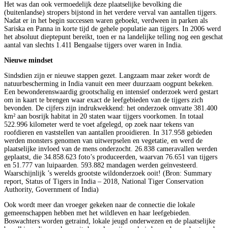
Het was dan ook vermoedelijk deze plaatselijke bevolking die
(buitenlandse) stropers bijstond in het verdere verval van aantallen tijgers.
Nadat er in het begin successen waren geboekt, verdween in parken als
Sariska en Panna in korte tijd de gehele populatie aan tijgers. In 2006 werd
het absoluut dieptepunt bereikt, toen er na landelijke telling nog een geschat
aantal van slechts 1.411 Bengaalse tijgers over waren in India.
Nieuwe mindset
Sindsdien zijn er nieuwe stappen gezet. Langzaam maar zeker wordt de
natuurbescherming in India vanuit een meer duurzaam oogpunt bekeken.
Een bewonderenswaardig grootschalig en intensief onderzoek werd gestart
om in kaart te brengen waar exact de leefgebieden van de tijgers zich
bevonden. De cijfers zijn indrukwekkend: het onderzoek omvatte 381.400
km² aan bosrijk habitat in 20 staten waar tijgers voorkomen. In totaal
522.996 kilometer werd te voet afgelegd, op zoek naar tekens van
roofdieren en vaststellen van aantallen prooidieren. In 317.958 gebieden
werden monsters genomen van uitwerpselen en vegetatie, en werd de
plaatselijke invloed van de mens onderzocht. 26.838 cameravallen werden
geplaatst, die 34.858.623 foto’s produceerden, waarvan 76.651 van tijgers
en 51.777 van luipaarden. 593.882 mandagen werden geïnvesteerd.
Waarschijnlijk ’s werelds grootste wildonderzoek ooit! (Bron: Summary
report, Status of Tigers in India – 2018, National Tiger Conservation
Authority, Government of India)
Ook wordt meer dan vroeger gekeken naar de connectie die lokale
gemeenschappen hebben met het wildleven en haar leefgebieden.
Boswachters worden getraind, lokale jeugd onderwezen en de plaatselijke