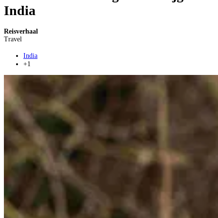
India
Reisverhaal
Travel
India
+1