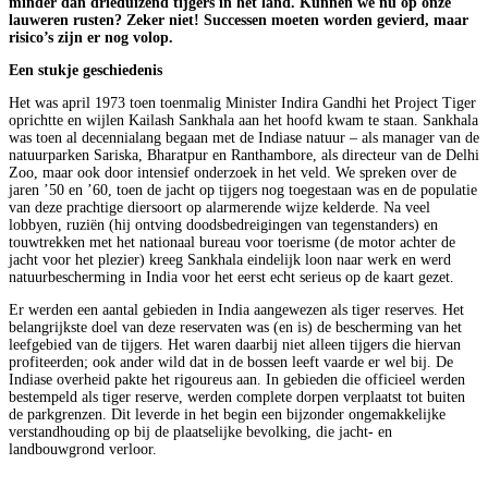
minder dan drieduizend tijgers in het land. Kunnen we nu op onze
lauweren rusten? Zeker niet! Successen moeten worden gevierd, maar
risico’s zijn er nog volop.
Een stukje geschiedenis
Het was april 1973 toen toenmalig Minister Indira Gandhi het Project Tiger
oprichtte en wijlen Kailash Sankhala aan het hoofd kwam te staan. Sankhala
was toen al decennialang begaan met de Indiase natuur – als manager van de
natuurparken Sariska, Bharatpur en Ranthambore, als directeur van de Delhi
Zoo, maar ook door intensief onderzoek in het veld. We spreken over de
jaren ’50 en ’60, toen de jacht op tijgers nog toegestaan was en de populatie
van deze prachtige diersoort op alarmerende wijze kelderde. Na veel
lobbyen, ruziën (hij ontving doodsbedreigingen van tegenstanders) en
touwtrekken met het nationaal bureau voor toerisme (de motor achter de
jacht voor het plezier) kreeg Sankhala eindelijk loon naar werk en werd
natuurbescherming in India voor het eerst echt serieus op de kaart gezet.
Er werden een aantal gebieden in India aangewezen als tiger reserves. Het
belangrijkste doel van deze reservaten was (en is) de bescherming van het
leefgebied van de tijgers. Het waren daarbij niet alleen tijgers die hiervan
profiteerden; ook ander wild dat in de bossen leeft vaarde er wel bij. De
Indiase overheid pakte het rigoureus aan. In gebieden die officieel werden
bestempeld als tiger reserve, werden complete dorpen verplaatst tot buiten
de parkgrenzen. Dit leverde in het begin een bijzonder ongemakkelijke
verstandhouding op bij de plaatselijke bevolking, die jacht- en
landbouwgrond verloor.