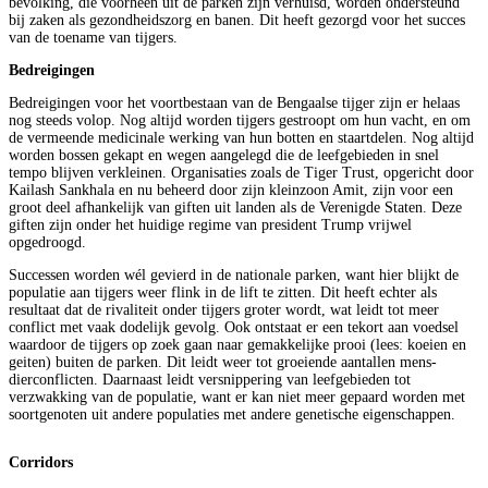
bevolking, die voorheen uit de parken zijn verhuisd, worden ondersteund
bij zaken als gezondheidszorg en banen. Dit heeft gezorgd voor het succes
van de toename van tijgers.
Bedreigingen
Bedreigingen voor het voortbestaan van de Bengaalse tijger zijn er helaas
nog steeds volop. Nog altijd worden tijgers gestroopt om hun vacht, en om
de vermeende medicinale werking van hun botten en staartdelen. Nog altijd
worden bossen gekapt en wegen aangelegd die de leefgebieden in snel
tempo blijven verkleinen. Organisaties zoals de Tiger Trust, opgericht door
Kailash Sankhala en nu beheerd door zijn kleinzoon Amit, zijn voor een
groot deel afhankelijk van giften uit landen als de Verenigde Staten. Deze
giften zijn onder het huidige regime van president Trump vrijwel
opgedroogd.
Successen worden wél gevierd in de nationale parken, want hier blijkt de
populatie aan tijgers weer flink in de lift te zitten. Dit heeft echter als
resultaat dat de rivaliteit onder tijgers groter wordt, wat leidt tot meer
conflict met vaak dodelijk gevolg. Ook ontstaat er een tekort aan voedsel
waardoor de tijgers op zoek gaan naar gemakkelijke prooi (lees: koeien en
geiten) buiten de parken. Dit leidt weer tot groeiende aantallen mens-
dierconflicten. Daarnaast leidt versnippering van leefgebieden tot
verzwakking van de populatie, want er kan niet meer gepaard worden met
soortgenoten uit andere populaties met andere genetische eigenschappen.
Corridors