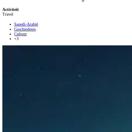
Activiteit
Travel
Saoedi-Arabië
Geschiedenis
Cultuur
+3