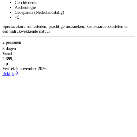
Geschiedenis
Archeologie
Groepsreis (Nederlandstalig)
+5
C
Spectaculaire ruïnesteden, prachtige mozaïeken, kruisvaarderskastelen en
7
een indrukwekkende natuur
H
2 personen
8 dagen
Vanaf
2.395,-
p.p.
Vertrek 5 november 2026
Bekijk
2
7
V
2
p
V
B