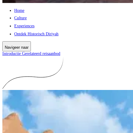
Home
Culture
Experiences
Ontdek Historisch Diriyah
Navigeer naar
Introductie
Gerelateerd reisaanbod