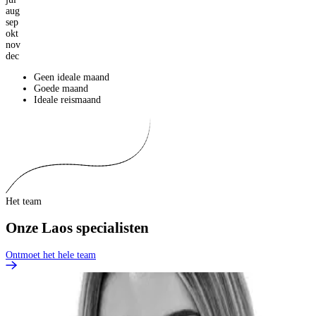
aug
sep
okt
nov
dec
Geen ideale maand
Goede maand
Ideale reismaand
Het team
Onze Laos specialisten
Ontmoet het hele team
H
i