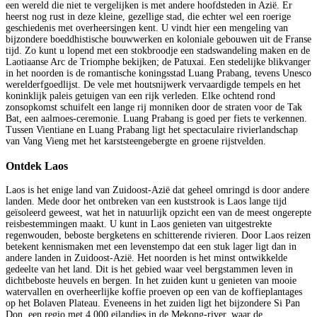
een wereld die niet te vergelijken is met andere hoofdsteden in Azië. Er
heerst nog rust in deze kleine, gezellige stad, die echter wel een roerige
geschiedenis met overheersingen kent. U vindt hier een mengeling van
bijzondere boeddhistische bouwwerken en koloniale gebouwen uit de Franse
tijd. Zo kunt u lopend met een stokbroodje een stadswandeling maken en de
Laotiaanse Arc de Triomphe bekijken; de Patuxai. Een stedelijke blikvanger
in het noorden is de romantische koningsstad Luang Prabang, tevens Unesco
werelderfgoedlijst. De vele met houtsnijwerk vervaardigde tempels en het
koninklijk paleis getuigen van een rijk verleden. Elke ochtend rond
zonsopkomst schuifelt een lange rij monniken door de straten voor de Tak
Bat, een aalmoes-ceremonie. Luang Prabang is goed per fiets te verkennen.
Tussen Vientiane en Luang Prabang ligt het spectaculaire rivierlandschap
van Vang Vieng met het karststeengebergte en groene rijstvelden.
Ontdek Laos
Laos is het enige land van Zuidoost-Azië dat geheel omringd is door andere
landen. Mede door het ontbreken van een kuststrook is Laos lange tijd
geïsoleerd geweest, wat het in natuurlijk opzicht een van de meest ongerepte
reisbestemmingen maakt. U kunt in Laos genieten van uitgestrekte
regenwouden, beboste bergketens en schitterende rivieren. Door Laos reizen
betekent kennismaken met een levenstempo dat een stuk lager ligt dan in
andere landen in Zuidoost-Azië. Het noorden is het minst ontwikkelde
gedeelte van het land. Dit is het gebied waar veel bergstammen leven in
dichtbeboste heuvels en bergen. In het zuiden kunt u genieten van mooie
watervallen en overheerlijke koffie proeven op een van de koffieplantages
op het Bolaven Plateau. Eveneens in het zuiden ligt het bijzondere Si Pan
Don, een regio met 4.000 eilandjes in de Mekong-river, waar de