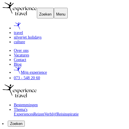
Zoeken
Menu
travel
silverjet holidays
culture
Over ons
Vacatures
Contact
Blog
Mijn experience
073 - 548 20 60
Bestemmingen
Thema's
Experiences
Reizen
Verblijf
Reisinspiratie
Zoeken