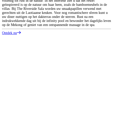
volledig tot rust in de natuur. In het interieur ziet u dat het resort
geïnspireerd is op de natuur om haar heen, zoals de bamboemeubels in de
villas. Bij The Riverside Sala worden uw smaakpapillen verwend met
gerechten uit de Laotiaanse keuken. Voor nog romantischere sferen kunt u
uw diner nuttigen op het dakterras onder de sterren. Rust na een
indrukwekkende dag uit bij de infinity pool en bewonder het dagelijks leven
op de Mekong of geniet van een ontspannende massage in de spa.
Ontdek nu