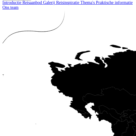
Introductie
Reisaanbod
Galerij
Reisinspiratie
Thema's
Praktische informatie
Ons team