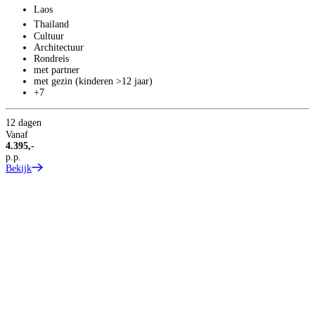
Laos
Thailand
Cultuur
Architectuur
Rondreis
met partner
met gezin (kinderen >12 jaar)
+7
T
2
12 dagen
Vanaf
A
4.395,-
p.p.
Bekijk