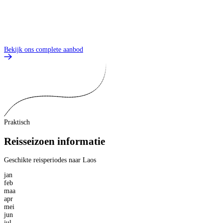
O
Bekijk ons complete aanbod
Praktisch
Reisseizoen informatie
Geschikte reisperiodes naar Laos
jan
feb
maa
apr
mei
jun
jul