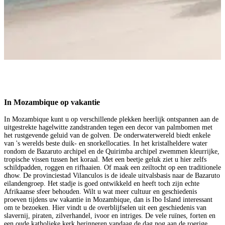
In Mozambique op vakantie
In Mozambique kunt u op verschillende plekken heerlijk ontspannen aan de
uitgestrekte hagelwitte zandstranden tegen een decor van palmbomen met
het rustgevende geluid van de golven. De onderwaterwereld biedt enkele
van 's werelds beste duik- en snorkellocaties. In het kristalheldere water
rondom de Bazaruto archipel en de Quirimba archipel zwemmen kleurrijke,
tropische vissen tussen het koraal. Met een beetje geluk ziet u hier zelfs
schildpadden, roggen en rifhaaien. Of maak een zeiltocht op een traditionele
dhow. De provinciestad Vilanculos is de ideale uitvalsbasis naar de Bazaruto
eilandengroep. Het stadje is goed ontwikkeld en heeft toch zijn echte
Afrikaanse sfeer behouden. Wilt u wat meer cultuur en geschiedenis
proeven tijdens uw vakantie in Mozambique, dan is Ibo Island interessant
om te bezoeken. Hier vindt u de overblijfselen uit een geschiedenis van
slavernij, piraten, zilverhandel, ivoor en intriges. De vele ruïnes, forten en
een oude katholieke kerk herinneren vandaag de dag nog aan de roerige