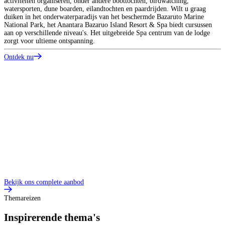
activiteiten organiseren, onder andere boottochten, birdwatching,
u
watersporten, dune boarden, eilandtochten en paardrijden. Wilt u graag
k
duiken in het onderwaterparadijs van het beschermde Bazaruto Marine
National Park, het Anantara Bazaruo Island Resort & Spa biedt cursussen
O
aan op verschillende niveau's. Het uitgebreide Spa centrum van de lodge
zorgt voor ultieme ontspanning.
Ontdek nu
Bekijk ons complete aanbod
Themareizen
Inspirerende thema's