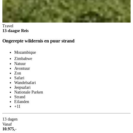
9
Travel
V
13-daagse Reis
5
p
Ongerepte wildernis en puur strand
B
Mozambique
Zimbabwe
Natuur
Avontuur
Zon
Safari
Wandelsafari
Jeepsafari
Nationale Parken
Strand
Eilanden
+11
13 dagen
Vanaf
10.975,-