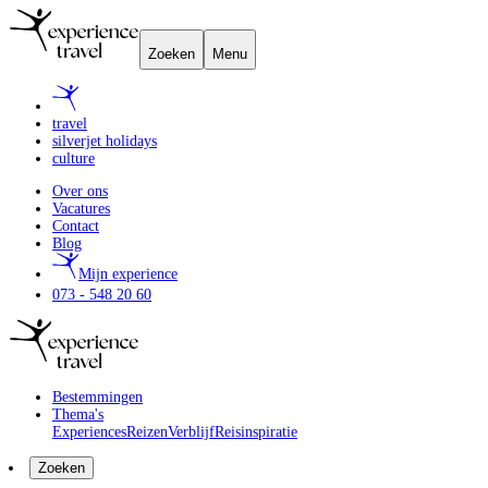
Zoeken
Menu
travel
silverjet holidays
culture
Over ons
Vacatures
Contact
Blog
Mijn experience
073 - 548 20 60
Bestemmingen
Thema's
Experiences
Reizen
Verblijf
Reisinspiratie
Zoeken