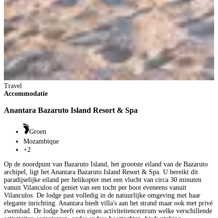
Travel
T
Accommodatie
A
Anantara Bazaruto Island Resort & Spa
A
Groen
Mozambique
+2
A
Q
Op de noordpunt van Bazaruto Island, het grootste eiland van de Bazaruto
t
archipel, ligt het Anantara Bazaruto Island Resort & Spa. U bereikt dit
d
paradijselijke eiland per helikopter met een vlucht van circa 30 minuten
v
vanuit Vilanculos of geniet van een tocht per boot eveneens vanuit
m
Vilanculos. De lodge past volledig in de natuurlijke omgeving met haar
d
elegante inrichting. Anantara biedt villa's aan het strand maar ook met privé
r
zwembad. De lodge heeft een eigen activiteitencentrum welke verschillende
o