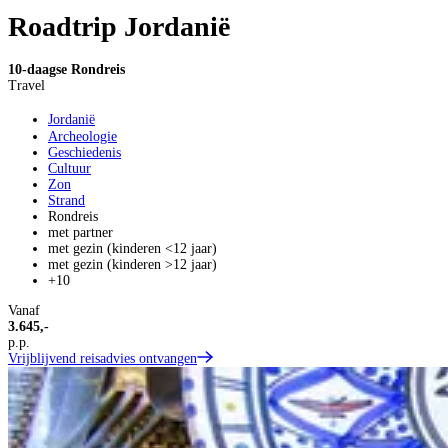
Roadtrip Jordanië
10-daagse Rondreis
Travel
Jordanië
Archeologie
Geschiedenis
Cultuur
Zon
Strand
Rondreis
met partner
met gezin (kinderen <12 jaar)
met gezin (kinderen >12 jaar)
+10
Vanaf
3.645,-
p.p.
Vrijblijvend reisadvies ontvangen