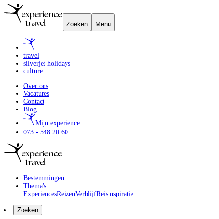
Zoeken
Menu
travel
silverjet holidays
culture
Over ons
Vacatures
Contact
Blog
Mijn experience
073 - 548 20 60
Bestemmingen
Thema's
Experiences
Reizen
Verblijf
Reisinspiratie
Zoeken