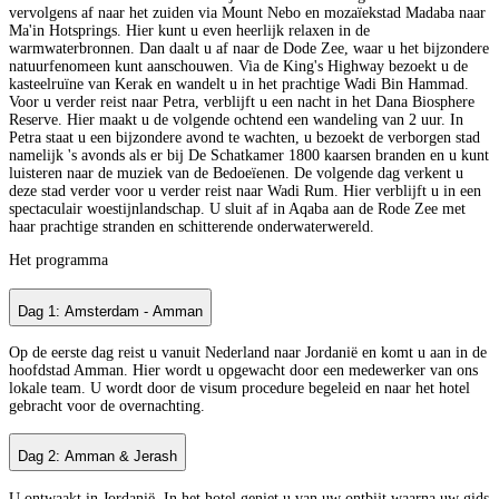
vervolgens af naar het zuiden via Mount Nebo en mozaïekstad Madaba naar
Ma'in Hotsprings. Hier kunt u even heerlijk relaxen in de
warmwaterbronnen. Dan daalt u af naar de Dode Zee, waar u het bijzondere
natuurfenomeen kunt aanschouwen. Via de King's Highway bezoekt u de
kasteelruïne van Kerak en wandelt u in het prachtige Wadi Bin Hammad.
Voor u verder reist naar Petra, verblijft u een nacht in het Dana Biosphere
Reserve. Hier maakt u de volgende ochtend een wandeling van 2 uur. In
Petra staat u een bijzondere avond te wachten, u bezoekt de verborgen stad
namelijk 's avonds als er bij De Schatkamer 1800 kaarsen branden en u kunt
luisteren naar de muziek van de Bedoeïenen. De volgende dag verkent u
deze stad verder voor u verder reist naar Wadi Rum. Hier verblijft u in een
spectaculair woestijnlandschap. U sluit af in Aqaba aan de Rode Zee met
haar prachtige stranden en schitterende onderwaterwereld.
Het programma
Dag 1: Amsterdam - Amman
Op de eerste dag reist u vanuit Nederland naar Jordanië en komt u aan in de
hoofdstad Amman. Hier wordt u opgewacht door een medewerker van ons
lokale team. U wordt door de visum procedure begeleid en naar het hotel
gebracht voor de overnachting.
Dag 2: Amman & Jerash
U ontwaakt in Jordanië. In het hotel geniet u van uw ontbijt waarna uw gids