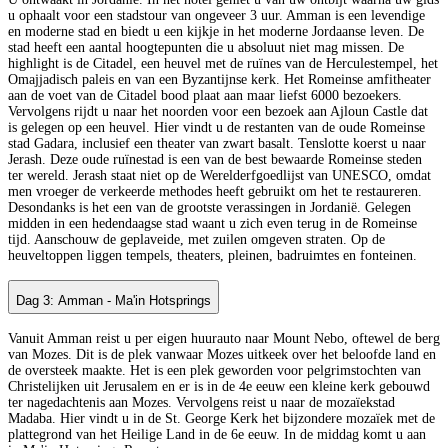
u ophaalt voor een stadstour van ongeveer 3 uur. Amman is een levendige
en moderne stad en biedt u een kijkje in het moderne Jordaanse leven. De
stad heeft een aantal hoogtepunten die u absoluut niet mag missen. De
highlight is de Citadel, een heuvel met de ruïnes van de Herculestempel, het
Omajjadisch paleis en van een Byzantijnse kerk. Het Romeinse amfitheater
aan de voet van de Citadel bood plaat aan maar liefst 6000 bezoekers.
Vervolgens rijdt u naar het noorden voor een bezoek aan Ajloun Castle dat
is gelegen op een heuvel. Hier vindt u de restanten van de oude Romeinse
stad Gadara, inclusief een theater van zwart basalt. Tenslotte koerst u naar
Jerash. Deze oude ruïnestad is een van de best bewaarde Romeinse steden
ter wereld. Jerash staat niet op de Werelderfgoedlijst van UNESCO, omdat
men vroeger de verkeerde methodes heeft gebruikt om het te restaureren.
Desondanks is het een van de grootste verassingen in Jordanië. Gelegen
midden in een hedendaagse stad waant u zich even terug in de Romeinse
tijd. Aanschouw de geplaveide, met zuilen omgeven straten. Op de
heuveltoppen liggen tempels, theaters, pleinen, badruimtes en fonteinen.
Dag 3: Amman - Ma'in Hotsprings
Vanuit Amman reist u per eigen huurauto naar Mount Nebo, oftewel de berg
van Mozes. Dit is de plek vanwaar Mozes uitkeek over het beloofde land en
de oversteek maakte. Het is een plek geworden voor pelgrimstochten van
Christelijken uit Jerusalem en er is in de 4e eeuw een kleine kerk gebouwd
ter nagedachtenis aan Mozes. Vervolgens reist u naar de mozaïekstad
Madaba. Hier vindt u in de St. George Kerk het bijzondere mozaïek met de
plattegrond van het Heilige Land in de 6e eeuw. In de middag komt u aan