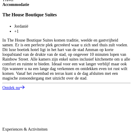
Accommodatie
M
The House Boutique Suites
Jordanië
H
+1
w
In The House Boutique Suites komen traditie, weelde en gastvrijheid
e
samen. Er is een perfecte plek gecreëerd waar u zich snel thuis zult voelen.
b
Dit luxe boetiek hotel ligt in het hart van de stad Amman op korte
h
loopafstand van de drukte van de stad, op ongeveer 10 minuten lopen van
D
Rainbow Street. Alle kamers zijn enkel suites inclusief kitchenette om u alle
e
comfort en ruimte te bieden. Ideaal voor een wat langer verblijf maar ook
s
fijn wanneer u na een lange dag verkennen en ontdekken even tot rust wilt
w
komen. Vanaf het zwembad en terras kunt u de dag afsluiten met een
magische zonsondergang met uitzicht over de stad.
O
Ontdek nu
Experiences & Activiteiten