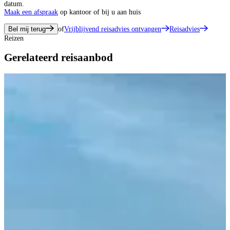
datum.
Maak een afspraak
op kantoor of bij u aan huis
Bel mij terug
of
Vrijblijvend reisadvies ontvangen
Reisadvies
Reizen
Gerelateerd reisaanbod