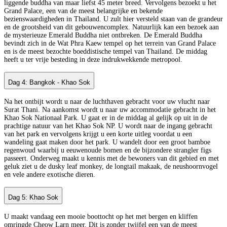
liggende buddha van maar liefst 45 meter breed. Vervolgens bezoekt u het
Grand Palace, een van de meest belangrijke en bekende
bezienswaardigheden in Thailand. U zult hier versteld staan van de grandeur
en de grootsheid van dit gebouwencomplex. Natuurlijk kan een bezoek aan
de mysterieuze Emerald Buddha niet ontbreken. De Emerald Buddha
bevindt zich in de Wat Phra Kaew tempel op het terrein van Grand Palace
en is de meest bezochte boeddistische tempel van Thailand. De middag
heeft u ter vrije besteding in deze indrukwekkende metropool.
Dag 4: Bangkok - Khao Sok
Na het ontbijt wordt u naar de luchthaven gebracht voor uw vlucht naar
Surat Thani. Na aankomst wordt u naar uw accommodatie gebracht in het
Khao Sok Nationaal Park. U gaat er in de middag al gelijk op uit in de
prachtige natuur van het Khao Sok NP. U wordt naar de ingang gebracht
van het park en vervolgens krijgt u een korte uitleg voordat u een
wandeling gaat maken door het park. U wandelt door een groot bamboe
regenwoud waarbij u eeuwenoude bomen en de bijzondere strangler figs
passeert. Onderweg maakt u kennis met de bewoners van dit gebied en met
geluk ziet u de dusky leaf monkey, de longtail makaak, de neushoornvogel
en vele andere exotische dieren.
Dag 5: Khao Sok
U maakt vandaag een mooie boottocht op het met bergen en kliffen
omringde Cheow Larn meer. Dit is zonder twijfel een van de meest