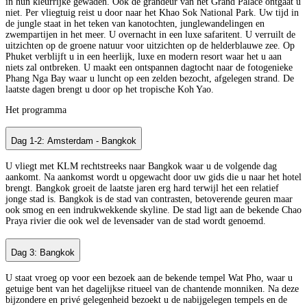
in hun kleurrijke gewaden. Ook de grandeur van het Grand Palace ontgaat u
niet. Per vliegtuig reist u door naar het Khao Sok National Park. Uw tijd in
de jungle staat in het teken van kanotochten, junglewandelingen en
zwempartijen in het meer. U overnacht in een luxe safaritent. U verruilt de
uitzichten op de groene natuur voor uitzichten op de helderblauwe zee. Op
Phuket verblijft u in een heerlijk, luxe en modern resort waar het u aan
niets zal ontbreken. U maakt een ontspannen dagtocht naar de fotogenieke
Phang Nga Bay waar u luncht op een zelden bezocht, afgelegen strand. De
laatste dagen brengt u door op het tropische Koh Yao.
Het programma
Dag 1-2: Amsterdam - Bangkok
U vliegt met KLM rechtstreeks naar Bangkok waar u de volgende dag
aankomt. Na aankomst wordt u opgewacht door uw gids die u naar het hotel
brengt. Bangkok groeit de laatste jaren erg hard terwijl het een relatief
jonge stad is. Bangkok is de stad van contrasten, betoverende geuren maar
ook smog en een indrukwekkende skyline. De stad ligt aan de bekende Chao
Praya rivier die ook wel de levensader van de stad wordt genoemd.
Dag 3: Bangkok
U staat vroeg op voor een bezoek aan de bekende tempel Wat Pho, waar u
getuige bent van het dagelijkse ritueel van de chantende monniken. Na deze
bijzondere en privé gelegenheid bezoekt u de nabijgelegen tempels en de