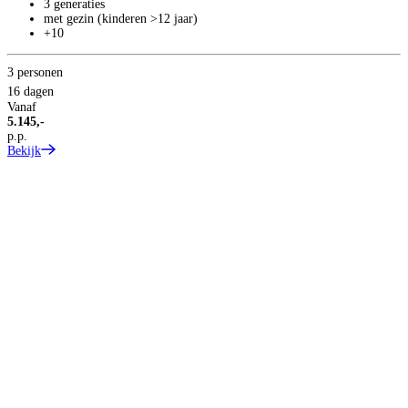
3 generaties
met gezin (kinderen >12 jaar)
+10
T
1
3 personen
C
16 dagen
Vanaf
5.145,-
p.p.
Bekijk
1
V
8
p
B