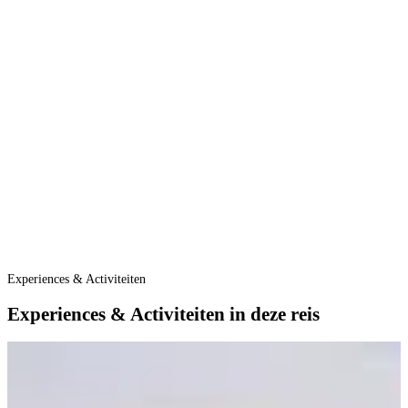
Experiences & Activiteiten
Experiences & Activiteiten in deze reis
E
B