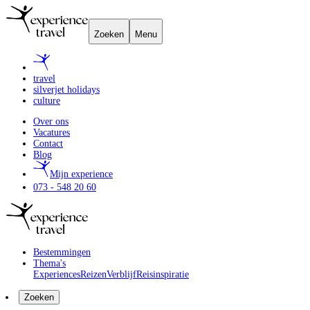
Zoeken
Menu
travel
silverjet holidays
culture
Over ons
Vacatures
Contact
Blog
Mijn experience
073 - 548 20 60
Bestemmingen
Thema's
Experiences
Reizen
Verblijf
Reisinspiratie
Zoeken