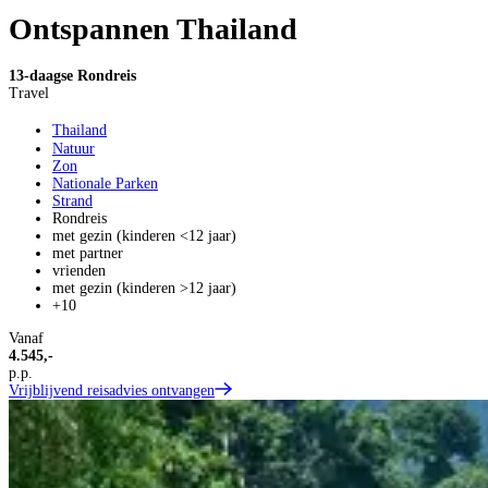
Ontspannen Thailand
13-daagse Rondreis
Travel
Thailand
Natuur
Zon
Nationale Parken
Strand
Rondreis
met gezin (kinderen <12 jaar)
met partner
vrienden
met gezin (kinderen >12 jaar)
+10
Vanaf
4.545,-
p.p.
Vrijblijvend reisadvies ontvangen