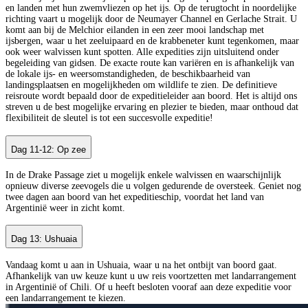
en landen met hun zwemvliezen op het ijs. Op de terugtocht in noordelijke
richting vaart u mogelijk door de Neumayer Channel en Gerlache Strait. U
komt aan bij de Melchior eilanden in een zeer mooi landschap met
ijsbergen, waar u het zeeluipaard en de krabbeneter kunt tegenkomen, maar
ook weer walvissen kunt spotten. Alle expedities zijn uitsluitend onder
begeleiding van gidsen. De exacte route kan variëren en is afhankelijk van
de lokale ijs- en weersomstandigheden, de beschikbaarheid van
landingsplaatsen en mogelijkheden om wildlife te zien. De definitieve
reisroute wordt bepaald door de expeditieleider aan boord. Het is altijd ons
streven u de best mogelijke ervaring en plezier te bieden, maar onthoud dat
flexibiliteit de sleutel is tot een succesvolle expeditie!
Dag 11-12: Op zee
In de Drake Passage ziet u mogelijk enkele walvissen en waarschijnlijk
opnieuw diverse zeevogels die u volgen gedurende de oversteek. Geniet nog
twee dagen aan boord van het expeditieschip, voordat het land van
Argentinië weer in zicht komt.
Dag 13: Ushuaia
Vandaag komt u aan in Ushuaia, waar u na het ontbijt van boord gaat.
Afhankelijk van uw keuze kunt u uw reis voortzetten met landarrangement
in Argentinië of Chili. Of u heeft besloten vooraf aan deze expeditie voor
een landarrangement te kiezen.