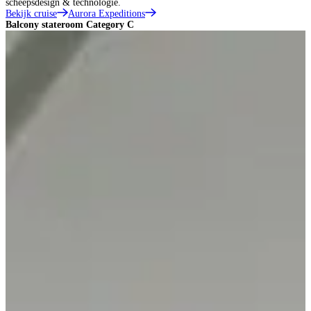
scheepsdesign & technologie.
Bekijk cruise
Aurora Expeditions
Balcony stateroom Category C
B