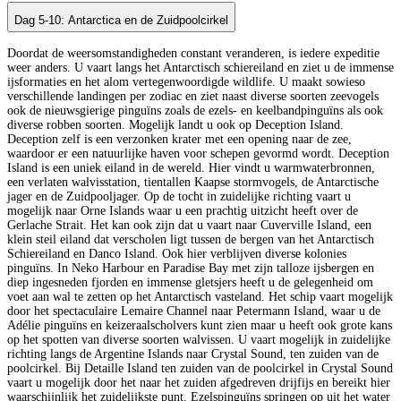
Dag 5-10: Antarctica en de Zuidpoolcirkel
Doordat de weersomstandigheden constant veranderen, is iedere expeditie
weer anders. U vaart langs het Antarctisch schiereiland en ziet u de immense
ijsformaties en het alom vertegenwoordigde wildlife. U maakt sowieso
verschillende landingen per zodiac en ziet naast diverse soorten zeevogels
ook de nieuwsgierige pinguïns zoals de ezels- en keelbandpinguïns als ook
diverse robben soorten. Mogelijk landt u ook op Deception Island.
Deception zelf is een verzonken krater met een opening naar de zee,
waardoor er een natuurlijke haven voor schepen gevormd wordt. Deception
Island is een uniek eiland in de wereld. Hier vindt u warmwaterbronnen,
een verlaten walvisstation, tientallen Kaapse stormvogels, de Antarctische
jager en de Zuidpooljager. Op de tocht in zuidelijke richting vaart u
mogelijk naar Orne Islands waar u een prachtig uitzicht heeft over de
Gerlache Strait. Het kan ook zijn dat u vaart naar Cuverville Island, een
klein steil eiland dat verscholen ligt tussen de bergen van het Antarctisch
Schiereiland en Danco Island. Ook hier verblijven diverse kolonies
pinguïns. In Neko Harbour en Paradise Bay met zijn talloze ijsbergen en
diep ingesneden fjorden en immense gletsjers heeft u de gelegenheid om
voet aan wal te zetten op het Antarctisch vasteland. Het schip vaart mogelijk
door het spectaculaire Lemaire Channel naar Petermann Island, waar u de
Adélie pinguïns en keizeraalscholvers kunt zien maar u heeft ook grote kans
op het spotten van diverse soorten walvissen. U vaart mogelijk in zuidelijke
richting langs de Argentine Islands naar Crystal Sound, ten zuiden van de
poolcirkel. Bij Detaille Island ten zuiden van de poolcirkel in Crystal Sound
vaart u mogelijk door het naar het zuiden afgedreven drijfijs en bereikt hier
waarschijnlijk het zuidelijkste punt. Ezelspinguïns springen op uit het water