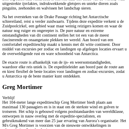
uitgestrekte ijsvlaktes, indrukwekkende gletsjers en unieke dieren zoals
pinguïns, zeehonden en walvissen het landschap sieren.
Na het oversteken van de Drake Passage richting het Antarctische
schiereiland, reist u verder zuidwaarts. Tijdens deze expeditie verkent u de
Zuidpoolcirkel, een gebied waar maar weinig reizigers komen en waar de
natuur nog ruiger en ongerepter is. De pure natuur en extreme
omstandigheden van dit continent stellen het tot een van de meest
fascinerende en onaangetaste plekken ter wereld. Aan boord van een
comfortabel expeditieschip maakt u kennis met dit witte continent. Door
middel van excursies per zodiac en landingen op afgelegen locaties ervaart u
de overweldigende rust en ware schoonheid van Antarctica.
De exacte route is afhankelijk van de ijs- en weersomstandigheden,
waardoor elke reis uniek is. De expeditieleider aan boord past de route aan
en kiest flexibel de beste locaties voor landingen en zodiac-excursies, zodat
u Antarctica op de beste manier kunt ontdekken.
Greg Mortimer
Verblijf
Het 104-meter lange expeditieschip Greg Mortimer biedt plaats aan
maximaal 130 passagiers en is in staat om de sterkste wind en golven te
trotseren. Het schip is gebouwd volgens poolstandaarden van wereldklasse,
ontworpen in nauw overleg met de expeditie-specialisten, en
gebruikmakend van meer dan 25 jaar ervaring van Aurora’s organisatie. Het
M/s Greg Mortimer is voorzien van de nieuwste ontwikkelingen in