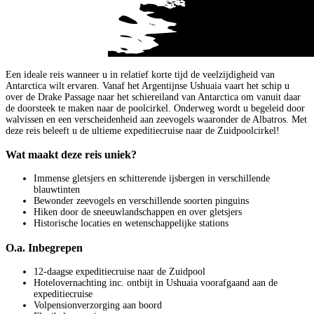
Een ideale reis wanneer u in relatief korte tijd de veelzijdigheid van
Antarctica wilt ervaren. Vanaf het Argentijnse Ushuaia vaart het schip u
over de Drake Passage naar het schiereiland van Antarctica om vanuit daar
de doorsteek te maken naar de poolcirkel. Onderweg wordt u begeleid door
walvissen en een verscheidenheid aan zeevogels waaronder de Albatros. Met
deze reis beleeft u de ultieme expeditiecruise naar de Zuidpoolcirkel!
Wat maakt deze reis uniek?
Immense gletsjers en schitterende ijsbergen in verschillende
blauwtinten
Bewonder zeevogels en verschillende soorten pinguins
Hiken door de sneeuwlandschappen en over gletsjers
Historische locaties en wetenschappelijke stations
O.a. Inbegrepen
12-daagse expeditiecruise naar de Zuidpool
Hotelovernachting inc. ontbijt in Ushuaia voorafgaand aan de
expeditiecruise
Volpensionverzorging aan boord