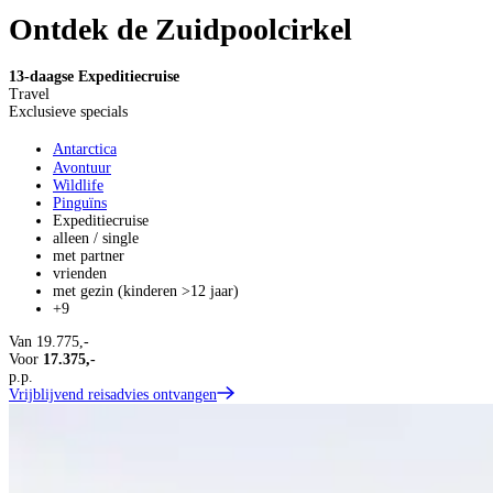
Ontdek de Zuidpoolcirkel
13-daagse Expeditiecruise
Travel
Exclusieve specials
Antarctica
Avontuur
Wildlife
Pinguïns
Expeditiecruise
alleen / single
met partner
vrienden
met gezin (kinderen >12 jaar)
+9
Van
19.775,-
Voor
17.375,-
p.p.
Vrijblijvend reisadvies ontvangen