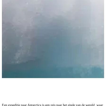
Een expeditie naar Antarctica is een reis naar het einde van de wereld, waar