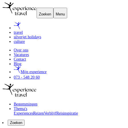
Zoeken
Menu
travel
silverjet holidays
culture
Over ons
Vacatures
Contact
Blog
Mijn experience
073 - 548 20 60
Bestemmingen
Thema's
Experiences
Reizen
Verblijf
Reisinspiratie
Zoeken