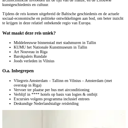
architectonische invloeden uit de tijd van de Hanze, en de Litouwse
kunstgeschiedenis en cultuur.
Tijdens de reis komen uitgebreid de Baltische geschiedenis en de actuele
sociaal-economische en politieke ontwikkelingen aan bod, om beter inzicht
te krijgen in deze relatief onbekende regio van Europa.
Wat maakt deze reis uniek?
Middeleeuwse binnenstad met stadsmuren in Tallin
KUMU het Nationale Kunstmuseum in Tallin
Art Nouveau in Riga
Barokpaleis Rundale
Joods verleden in Vilnius
O.a. Inbegrepen
Vliegreis Amsterdam – Tallinn en Vilnius – Amsterdam (met
overstap in Riga)
Vervoer ter plaatse per bus met airconditioning
Verblijf in **** hotels op basis van logies & ontbijt
Excursies volgens programma inclusief entrees
Deskundige Nederlandstalige reisleiding