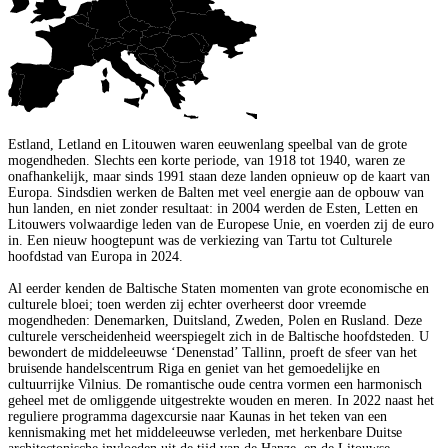
Estland, Letland en Litouwen waren eeuwenlang speelbal van de grote
mogendheden. Slechts een korte periode, van 1918 tot 1940, waren ze
onafhankelijk, maar sinds 1991 staan deze landen opnieuw op de kaart van
Europa. Sindsdien werken de Balten met veel energie aan de opbouw van
hun landen, en niet zonder resultaat: in 2004 werden de Esten, Letten en
Litouwers volwaardige leden van de Europese Unie, en voerden zij de euro
in. Een nieuw hoogtepunt was de verkiezing van Tartu tot Culturele
hoofdstad van Europa in 2024.
Al eerder kenden de Baltische Staten momenten van grote economische en
culturele bloei; toen werden zij echter overheerst door vreemde
mogendheden: Denemarken, Duitsland, Zweden, Polen en Rusland. Deze
culturele verscheidenheid weerspiegelt zich in de Baltische hoofdsteden. U
bewondert de middeleeuwse ‘Denenstad’ Tallinn, proeft de sfeer van het
bruisende handelscentrum Riga en geniet van het gemoedelijke en
cultuurrijke Vilnius. De romantische oude centra vormen een harmonisch
geheel met de omliggende uitgestrekte wouden en meren. In 2022 naast het
reguliere programma dagexcursie naar Kaunas in het teken van een
kennismaking met het middeleeuwse verleden, met herkenbare Duitse