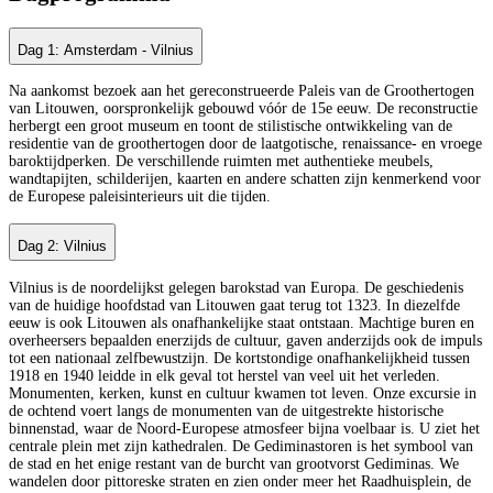
Dag 1: Amsterdam - Vilnius
Na aankomst bezoek aan het gereconstrueerde Paleis van de Groothertogen
van Litouwen, oorspronkelijk gebouwd vóór de 15e eeuw. De reconstructie
herbergt een groot museum en toont de stilistische ontwikkeling van de
residentie van de groothertogen door de laatgotische, renaissance- en vroege
baroktijdperken. De verschillende ruimten met authentieke meubels,
wandtapijten, schilderijen, kaarten en andere schatten zijn kenmerkend voor
de Europese paleisinterieurs uit die tijden.
Dag 2: Vilnius
Vilnius is de noordelijkst gelegen barokstad van Europa. De geschiedenis
van de huidige hoofdstad van Litouwen gaat terug tot 1323. In diezelfde
eeuw is ook Litouwen als onafhankelijke staat ontstaan. Machtige buren en
overheersers bepaalden enerzijds de cultuur, gaven anderzijds ook de impuls
tot een nationaal zelfbewustzijn. De kortstondige onafhankelijkheid tussen
1918 en 1940 leidde in elk geval tot herstel van veel uit het verleden.
Monumenten, kerken, kunst en cultuur kwamen tot leven. Onze excursie in
de ochtend voert langs de monumenten van de uitgestrekte historische
binnenstad, waar de Noord-Europese atmosfeer bijna voelbaar is. U ziet het
centrale plein met zijn kathedralen. De Gediminastoren is het symbool van
de stad en het enige restant van de burcht van grootvorst Gediminas. We
wandelen door pittoreske straten en zien onder meer het Raadhuisplein, de