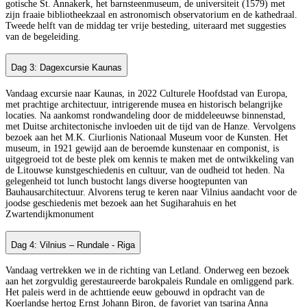
gotische St. Annakerk, het barnsteenmuseum, de universiteit (1579) met
zijn fraaie bibliotheekzaal en astronomisch observatorium en de kathedraal.
Tweede helft van de middag ter vrije besteding, uiteraard met suggesties
van de begeleiding.
Dag 3: Dagexcursie Kaunas
Vandaag excursie naar Kaunas, in 2022 Culturele Hoofdstad van Europa,
met prachtige architectuur, intrigerende musea en historisch belangrijke
locaties. Na aankomst rondwandeling door de middeleeuwse binnenstad,
met Duitse architectonische invloeden uit de tijd van de Hanze. Vervolgens
bezoek aan het M.K. Ciurlionis Nationaal Museum voor de Kunsten. Het
museum, in 1921 gewijd aan de beroemde kunstenaar en componist, is
uitgegroeid tot de beste plek om kennis te maken met de ontwikkeling van
de Litouwse kunstgeschiedenis en cultuur, van de oudheid tot heden. Na
gelegenheid tot lunch bustocht langs diverse hoogtepunten van
Bauhausarchitectuur. Alvorens terug te keren naar Vilnius aandacht voor de
joodse geschiedenis met bezoek aan het Sugiharahuis en het
Zwartendijkmonument
Dag 4: Vilnius – Rundale - Riga
Vandaag vertrekken we in de richting van Letland. Onderweg een bezoek
aan het zorgvuldig gerestaureerde barokpaleis Rundale en omliggend park.
Het paleis werd in de achttiende eeuw gebouwd in opdracht van de
Koerlandse hertog Ernst Johann Biron, de favoriet van tsarina Anna