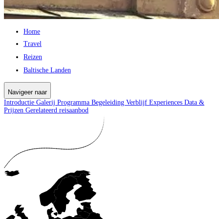
Home
Travel
Reizen
Baltische Landen
Navigeer naar
Introductie
Galerij
Programma
Begeleiding
Verblijf
Experiences
Data &
Prijzen
Gerelateerd reisaanbod