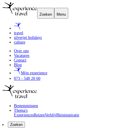
Zoeken
Menu
travel
silverjet holidays
culture
Over ons
Vacatures
Contact
Blog
Mijn experience
073 - 548 20 60
Bestemmingen
Thema's
Experiences
Reizen
Verblijf
Reisinspiratie
Zoeken