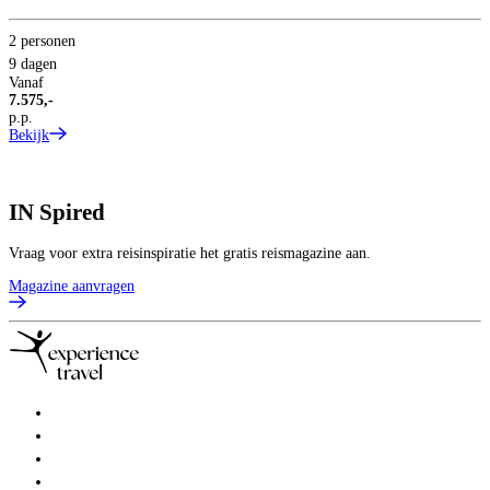
2 personen
5
9 dagen
V
Vanaf
5
7.575,-
p
p.p.
B
Bekijk
IN
Spired
Vraag voor extra reisinspiratie het gratis reismagazine aan.
Magazine aanvragen