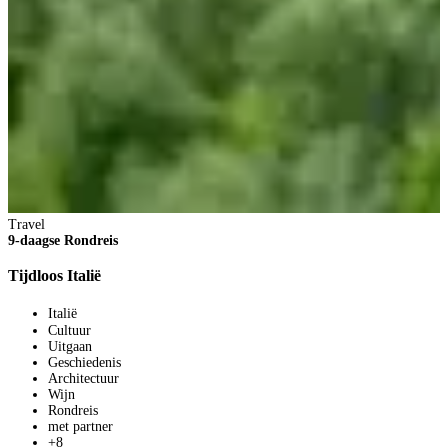
Travel
T
9-daagse Rondreis
5
Tijdloos Italië
E
Italië
Cultuur
Uitgaan
Geschiedenis
Architectuur
Wijn
Rondreis
met partner
+8