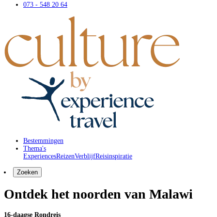
073 - 548 20 64
Bestemmingen
Thema's
Experiences
Reizen
Verblijf
Reisinspiratie
Zoeken
Ontdek het noorden van Malawi
16-daagse Rondreis