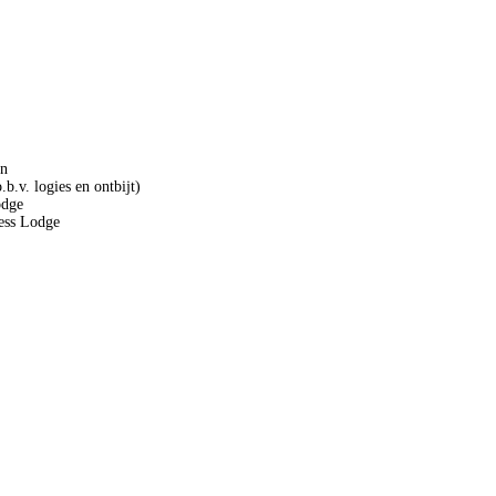
en
b.v. logies en ontbijt)
odge
ness Lodge