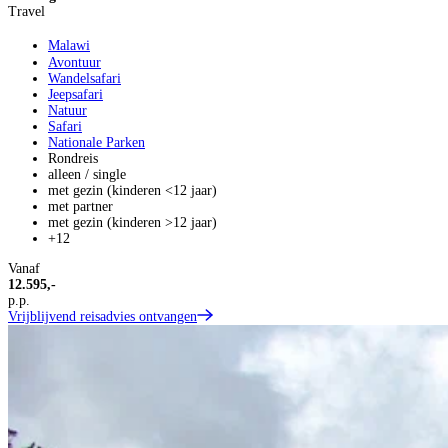
Travel
Malawi
Avontuur
Wandelsafari
Jeepsafari
Natuur
Safari
Nationale Parken
Rondreis
alleen / single
met gezin (kinderen <12 jaar)
met partner
met gezin (kinderen >12 jaar)
+12
Vanaf
12.595,-
p.p.
Vrijblijvend reisadvies ontvangen