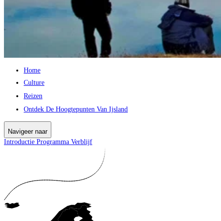
Home
Culture
Reizen
Ontdek De Hoogtepunten Van Ijsland
Navigeer naar
Introductie
Programma
Verblijf