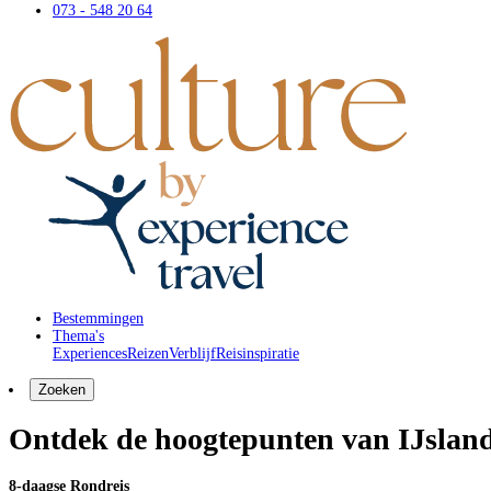
073 - 548 20 64
Bestemmingen
Thema's
Experiences
Reizen
Verblijf
Reisinspiratie
Zoeken
Ontdek de hoogtepunten van IJslan
8-daagse Rondreis