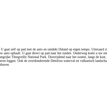
. U gaat zelf op pad met de auto en ontdekt IJsland op eigen tempo. Uiteraard z
uw auto ophaalt. U gaat direct op pad naar het zuiden. Onderweg komt u uw ee
langrijke Thingvellir National Park. Doorrijdend naar het oosten, langs de kust,
ieren leggen. Ook de overdonderende Dettifoss waterval en vulkanisch landsch
hthaven.