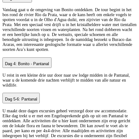
Vandaag gaat u de omgeving van Bonito ontdekken. De tour begint in het
bos rond de rivier Rio da Prata, waar u de kans heeft om enkele vogels te
spotten voordat u in de Olho d'Agua duikt, een zijrivier van de Rio da
Prata. Met een speciaal vest drijft u in het kristalheldere water met tientallen
verschillende soorten vissen en waterplanten. Na het rond dobberen wacht
er een heerlijke lunch op u. De wetsuits, speciale schoenen en alle
benodigde uitrusting is inbegrepen. In de namiddag bezoekt u Buraco das
Araras, een interessante geologische formatie waar u allerlei verschillende
soorten Ara’s kunt spotten.
Dag 4: Bonito - Pantanal
U reist in een kleine drie uur door naar uw lodge midden in de Pantanal,
waar u de komende drie nachten verblijft te midden van alle natuur en
wildlife.
Dag 5-6: Pantanal
U maakt deze dagen excursies geheel verzorgd door uw accommodatie.
Elke dag trekt u er met een Engelssprekende gids op uit om Pantanal te
ontdekken. Alle activiteiten die u hier kunt ondernemen zijn erop gericht
om de lokale flora en fauna te bewonderen. Dit kan zowel te voet als te
paard, per kano en per 4x4-drive. Alle maaltijden en activiteiten zijn
inbegrepen bij het verblijf. De excursies die u onderneemt zijn flexibel