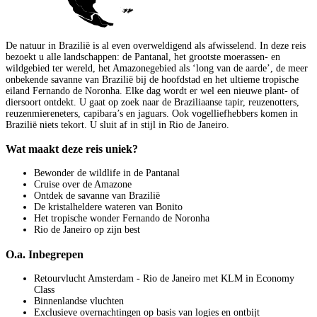
De natuur in Brazilië is al even overweldigend als afwisselend. In deze reis
bezoekt u alle landschappen: de Pantanal, het grootste moerassen- en
wildgebied ter wereld, het Amazonegebied als ‘long van de aarde’, de meer
onbekende savanne van Brazilië bij de hoofdstad en het ultieme tropische
eiland Fernando de Noronha. Elke dag wordt er wel een nieuwe plant- of
diersoort ontdekt. U gaat op zoek naar de Braziliaanse tapir, reuzenotters,
reuzenmiereneters, capibara’s en jaguars. Ook vogelliefhebbers komen in
Brazilië niets tekort. U sluit af in stijl in Rio de Janeiro.
Wat maakt deze reis uniek?
Bewonder de wildlife in de Pantanal
Cruise over de Amazone
Ontdek de savanne van Brazilië
De kristalheldere wateren van Bonito
Het tropische wonder Fernando de Noronha
Rio de Janeiro op zijn best
O.a. Inbegrepen
Retourvlucht Amsterdam - Rio de Janeiro met KLM in Economy
Class
Binnenlandse vluchten
Exclusieve overnachtingen op basis van logies en ontbijt