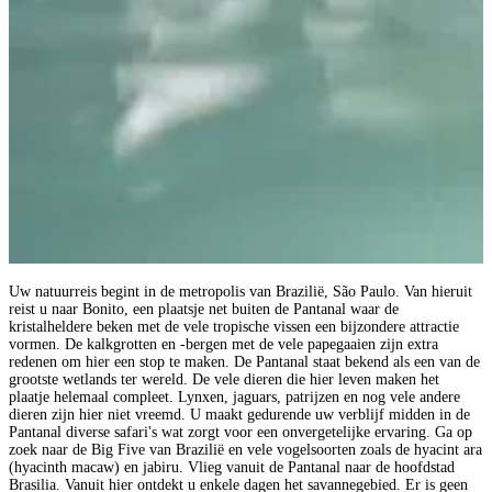
Uw natuurreis begint in de metropolis van Brazilië, São Paulo. Van hieruit
reist u naar Bonito, een plaatsje net buiten de Pantanal waar de
kristalheldere beken met de vele tropische vissen een bijzondere attractie
vormen. De kalkgrotten en -bergen met de vele papegaaien zijn extra
redenen om hier een stop te maken. De Pantanal staat bekend als een van de
grootste wetlands ter wereld. De vele dieren die hier leven maken het
plaatje helemaal compleet. Lynxen, jaguars, patrijzen en nog vele andere
dieren zijn hier niet vreemd. U maakt gedurende uw verblijf midden in de
Pantanal diverse safari's wat zorgt voor een onvergetelijke ervaring. Ga op
zoek naar de Big Five van Brazilië en vele vogelsoorten zoals de hyacint ara
(hyacinth macaw) en jabiru. Vlieg vanuit de Pantanal naar de hoofdstad
Brasilia. Vanuit hier ontdekt u enkele dagen het savannegebied. Er is geen