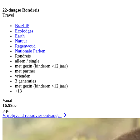
22-daagse Rondreis
Travel
Brazilië
Ecolodges
Earth
Natuur
Regenwoud
Nationale Parken
Rondreis
alleen / single
met gezin (kinderen <12 jaar)
met partner
vrienden
3 generaties
met gezin (kinderen >12 jaar)
+13
Vanaf
16.995,-
p.p.
Vrijblijvend reisadvies ontvangen