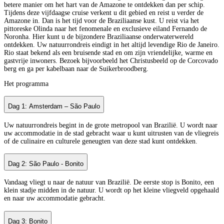
betere manier om het hart van de Amazone te ontdekken dan per schip.
Tijdens deze vijfdaagse cruise verkent u dit gebied en reist u verder de
Amazone in. Dan is het tijd voor de Braziliaanse kust. U reist via het
pittoreske Olinda naar het fenomenale en exclusieve eiland Fernando de
Noronha. Hier kunt u de bijzondere Braziliaanse onderwaterwereld
ontdekken. Uw natuurrondreis eindigt in het altijd levendige Rio de Janeiro.
Rio staat bekend als een bruisende stad en om zijn vriendelijke, warme en
gastvrije inwoners. Bezoek bijvoorbeeld het Christusbeeld op de Corcovado
berg en ga per kabelbaan naar de Suikerbroodberg.
Het programma
Dag 1: Amsterdam – São Paulo
Uw natuurrondreis begint in de grote metropool van Brazilië. U wordt naar
uw accommodatie in de stad gebracht waar u kunt uitrusten van de vliegreis
of de culinaire en culturele geneugten van deze stad kunt ontdekken.
Dag 2: São Paulo - Bonito
Vandaag vliegt u naar de natuur van Brazilië. De eerste stop is Bonito, een
klein stadje midden in de natuur. U wordt op het kleine vliegveld opgehaald
en naar uw accommodatie gebracht.
Dag 3: Bonito