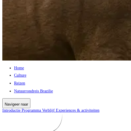
Home
Culture
Reizen
Natuurrondreis Brazilie
Navigeer naar
Introductie
Programma
Verblijf
Experiences & activiteiten