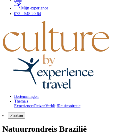
Mijn experience
073 - 548 20 64
Bestemmingen
Thema's
Experiences
Reizen
Verblijf
Reisinspiratie
Zoeken
Natuurrondreis Brazilië