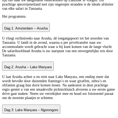
tijd om naar uw aangename onderkomen op Zanzibar te vliegen. Dit
prachtige specerijeneiland met zijn ongerepte stranden is de ideale afsluiter
van elke safari in Tanzania.
Het programma
Dag 1: Amsterdam – Arusha
U vliegt rechtstreeks naar Arusha, dé toegangspoort tot het noorden van
Tanzania. U landt in de avond, waarna u per privétransfer naar uw
accommodatie wordt gebracht waar u bij kunt komen van de lange vlucht.
De safarihoofdstad Arusha is uw startpunt van een onvergetelijke reis door
Tanzania.
Dag 2: Arusha – Lake Manyara
U laat Arusha achter u en reist naar Lake Manyara, een ondiep meer dat
wordt bevolkt door duizenden flamingo’s en waar giraffen, zebra’s en
olifanten graag hun dorst komen lessen. Na aankomst in deze prachtige
regio geniet u van een smaakvolle picknicklunch alvorens u uw eerste game
drive gaat maken. Neem uw verrekijker mee en houd uw fototoestel paraat
om de mooiste plaatjes te schieten.
Dag 3: Lake Manyara – Ngorongoro