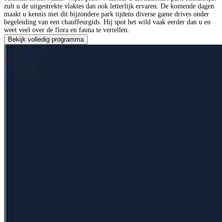
zult u de uitgestrekte vlaktes dan ook letterlijk ervaren. De komende dagen
maakt u kennis met dit bijzondere park tijdens diverse game drives onder
begeleiding van een chauffeurgids. Hij spot het wild vaak eerder dan u en
weet veel over de flora en fauna te vertellen.
Bekijk volledig programma