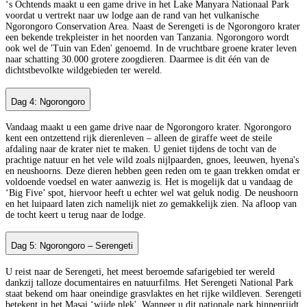
‘s Ochtends maakt u een game drive in het Lake Manyara Nationaal Park
voordat u vertrekt naar uw lodge aan de rand van het vulkanische
Ngorongoro Conservation Area. Naast de Serengeti is de Ngorongoro krater
een bekende trekpleister in het noorden van Tanzania. Ngorongoro wordt
ook wel de 'Tuin van Eden' genoemd. In de vruchtbare groene krater leven
naar schatting 30.000 grotere zoogdieren. Daarmee is dit één van de
dichtstbevolkte wildgebieden ter wereld.
Dag 4: Ngorongoro
Vandaag maakt u een game drive naar de Ngorongoro krater. Ngorongoro
kent een ontzettend rijk dierenleven – alleen de giraffe weet de steile
afdaling naar de krater niet te maken. U geniet tijdens de tocht van de
prachtige natuur en het vele wild zoals nijlpaarden, gnoes, leeuwen, hyena's
en neushoorns. Deze dieren hebben geen reden om te gaan trekken omdat er
voldoende voedsel en water aanwezig is. Het is mogelijk dat u vandaag de
‘Big Five’ spot, hiervoor heeft u echter wel wat geluk nodig. De neushoorn
en het luipaard laten zich namelijk niet zo gemakkelijk zien. Na afloop van
de tocht keert u terug naar de lodge.
Dag 5: Ngorongoro – Serengeti
U reist naar de Serengeti, het meest beroemde safarigebied ter wereld
dankzij talloze documentaires en natuurfilms. Het Serengeti National Park
staat bekend om haar oneindige grasvlaktes en het rijke wildleven. Serengeti
betekent in het Masai ‘wijde plek'. Wanneer u dit nationale park binnenrijdt