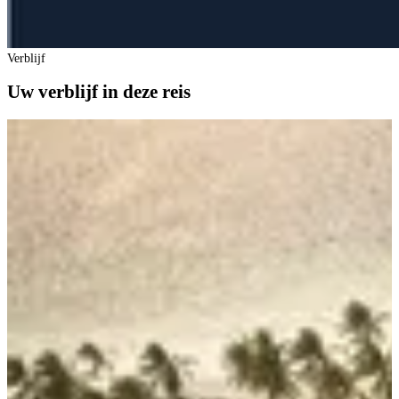
Verblijf
Uw verblijf in deze reis
A
B
B