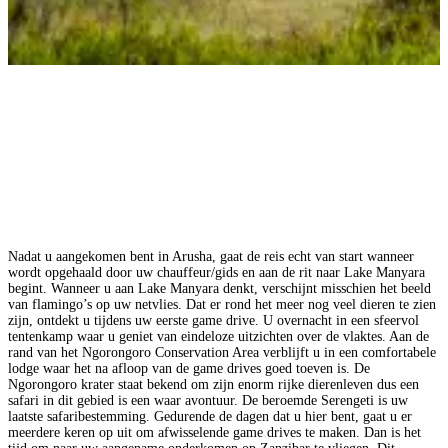
Nadat u aangekomen bent in Arusha, gaat de reis echt van start wanneer
wordt opgehaald door uw chauffeur/gids en aan de rit naar Lake Manyara
begint. Wanneer u aan Lake Manyara denkt, verschijnt misschien het beeld
van flamingo’s op uw netvlies. Dat er rond het meer nog veel dieren te zien
zijn, ontdekt u tijdens uw eerste game drive. U overnacht in een sfeervol
tentenkamp waar u geniet van eindeloze uitzichten over de vlaktes. Aan de
rand van het Ngorongoro Conservation Area verblijft u in een comfortabele
lodge waar het na afloop van de game drives goed toeven is. De
Ngorongoro krater staat bekend om zijn enorm rijke dierenleven dus een
safari in dit gebied is een waar avontuur. De beroemde Serengeti is uw
laatste safaribestemming. Gedurende de dagen dat u hier bent, gaat u er
meerdere keren op uit om afwisselende game drives te maken. Dan is het