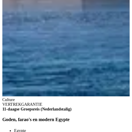
2
8
V
3
p
V
B
Culture
VERTREKGARANTIE
11-daagse Groepsreis (Nederlandstalig)
Goden, farao's en modern Egypte
Egypte