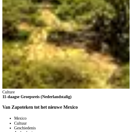
C
1
G
2
Culture
1
11-daagse Groepsreis (Nederlandstalig)
V
6
Van Zapoteken tot het nieuwe Mexico
p
V
Mexico
+
Cultuur
B
Geschiedenis