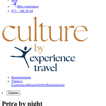
Mijn experience
073 - 548 20 64
Bestemmingen
Thema's
Experiences
Reizen
Verblijf
Reisinspiratie
Zoeken
Petra by night