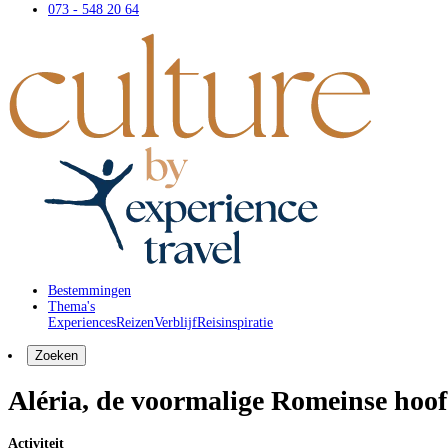
073 - 548 20 64
Bestemmingen
Thema's
Experiences
Reizen
Verblijf
Reisinspiratie
Zoeken
Aléria, de voormalige Romeinse hoo
Activiteit