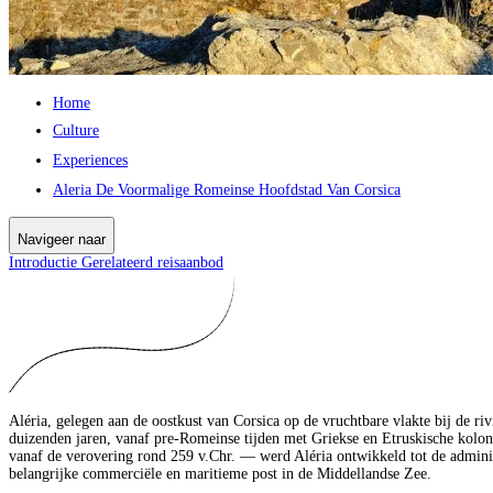
Home
Culture
Experiences
Aleria De Voormalige Romeinse Hoofdstad Van Corsica
Navigeer naar
Introductie
Gerelateerd reisaanbod
Aléria, gelegen aan de oostkust van Corsica op de vruchtbare vlakte bij de ri
duizenden jaren, vanaf pre‑Romeinse tijden met Griekse en Etruskische kolon
vanaf de verovering rond 259 v.Chr. — werd Aléria ontwikkeld tot de adminis
belangrijke commerciële en maritieme post in de Middellandse Zee.