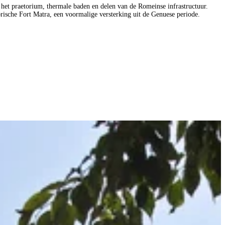
et praetorium, thermale baden en delen van de Romeinse infrastructuur.
orische Fort Matra, een voormalige versterking uit de Genuese periode.
R
B
B