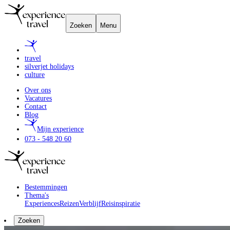
Zoeken
Menu
travel
silverjet holidays
culture
Over ons
Vacatures
Contact
Blog
Mijn experience
073 - 548 20 60
Bestemmingen
Thema's
Experiences
Reizen
Verblijf
Reisinspiratie
Zoeken