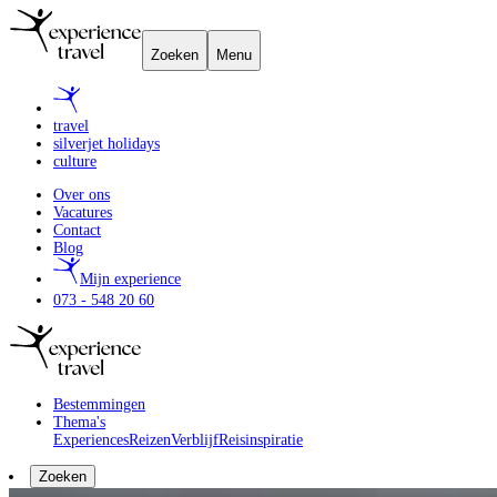
Zoeken
Menu
travel
silverjet holidays
culture
Over ons
Vacatures
Contact
Blog
Mijn experience
073 - 548 20 60
Bestemmingen
Thema's
Experiences
Reizen
Verblijf
Reisinspiratie
Zoeken